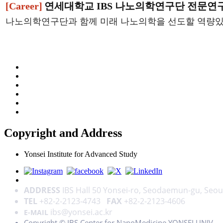
[Career]
연세대학교 IBS 나노의학연구단 전문연
나노의학연구단과 함께 미래 나노의학을 선도할 역량있는
Copyright and Address
Yonsei Institute for Advanced Study
ADDRESS
IBS Hall 50 Yonsei-ro, Seodaemun-gu, Seou
TEL
+82-2-2123-4743
FAX
+82-2-2123-4606
ibs@yonsei.ac.kr
E-MAIL
Copyright © IBS Center for NanoMedicine,YONSEI UNIV.