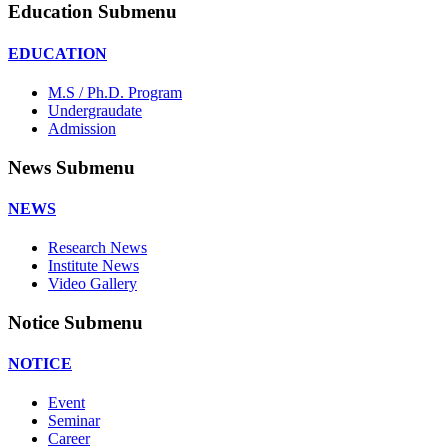
Education Submenu
EDUCATION
M.S / Ph.D. Program
Undergraudate
Admission
News Submenu
NEWS
Research News
Institute News
Video Gallery
Notice Submenu
NOTICE
Event
Seminar
Career